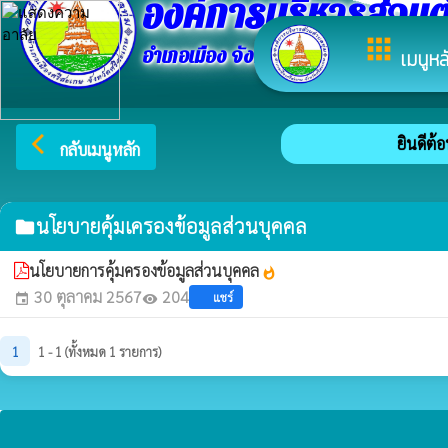
องค์การบริหารส่วนต
apps
อำเภอเมือง จังหวัดศรีสะเกษ
เมนูหล
arrow_back_ios
ยินดีต้อน
กลับเมนูหลัก
นโยบายคุ้มเครองข้อมูลส่วนบุคคล
folder
นโยบายการคุ้มครองข้อมูลส่วนบุคคล
whatshot
30 ตุลาคม 2567
204
แชร์
event
visibility
1
1 - 1 (ทั้งหมด 1 รายการ)