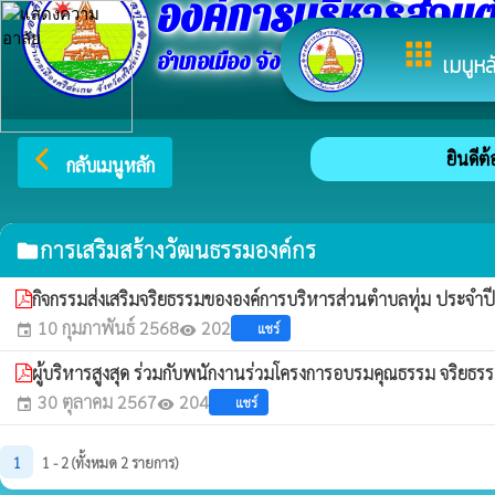
องค์การบริหารส่วนต
apps
อำเภอเมือง จังหวัดศรีสะเกษ
เมนูหล
arrow_back_ios
ยินดีต้อ
กลับเมนูหลัก
การเสริมสร้างวัฒนธรรมองค์กร
folder
กิจกรรมส่งเสริมจริยธรรมขององค์การบริหารส่วนตำบลทุ่ม ประจ
10 กุมภาพันธ์ 2568
202
แชร์
event
visibility
ผู้บริหารสูงสุด ร่วมกับพนักงานร่วมโครงการอบรมคุณธรรม จริย
30 ตุลาคม 2567
204
แชร์
event
visibility
1
1 - 2 (ทั้งหมด 2 รายการ)