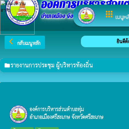
องค์การบริหารส่วนต
apps
อำเภอเมือง จังหวัดศรีสะเกษ
เมนูหล
arrow_back_ios
ยินดีต้อ
กลับเมนูหลัก
รายงานการประชุม ผู้บริหารท้องถิ่น
folder
องค์การบริหารส่วนตำบลทุ่ม
อำเภอเมืองศรีสะเกษ จังหวัดศรีสะเกษ