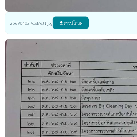
ดาวน์โหลด
25690402_VoeMeJ1.jpg
file_download