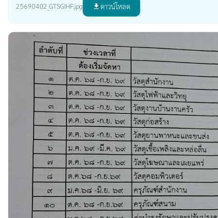
ดาวน์โหลด
25690402_GTSGIHF.jpg
file_download