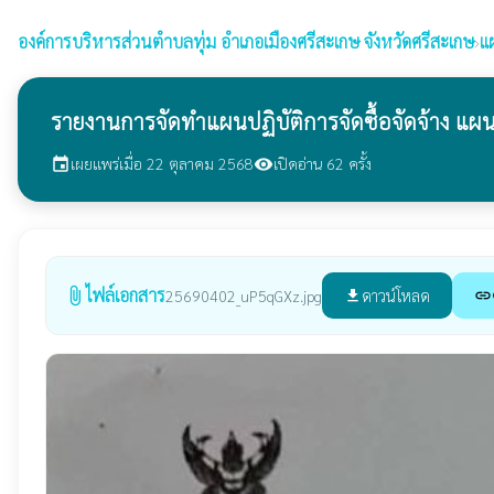
องค์การบริหารส่วนตำบลทุ่ม
อำเภอเมืองศรีสะเกษ จังหวัดศรีสะเกษ
›
แ
รายงานการจัดทำแผนปฏิบัติการจัดซื้อจัดจ้าง แ
เผยแพร่เมื่อ 22 ตุลาคม 2568
เปิดอ่าน 62 ครั้ง
event
visibility
ไฟล์เอกสาร
attach_file
ดาวน์โหลด
25690402_uP5qGXz.jpg
file_download
link