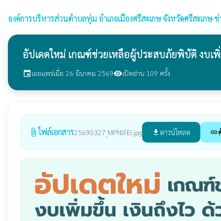
องค์การบริหารส่วนตำบลทุ่ม
อำเภอเมืองศรีสะเกษ จังหวัดศรีสะเกษ
›
ข
อัปเดตใหม่ เกณฑ์ช่วยเหลือผู้ประสบภัยพิบัติ งบเพิ่
เผยแพร่เมื่อ 26 มีนาคม 2569
เปิดอ่าน 109 ครั้ง
event
visibility
ไฟล์เอกสาร
attach_file
ดาวน์โหลด
ค
25690327_MPNlFEl.jpg
file_download
link