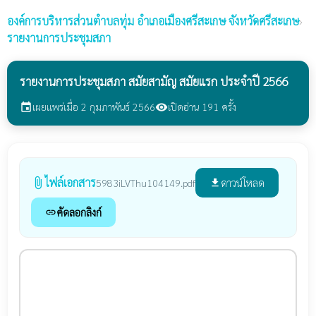
องค์การบริหารส่วนตำบลทุ่ม
อำเภอเมืองศรีสะเกษ จังหวัดศรีสะเกษ
›
รายงานการประชุมสภา
รายงานการประชุมสภา สมัยสามัญ สมัยแรก ประจำปี 2566
เผยแพร่เมื่อ 2 กุมภาพันธ์ 2566
เปิดอ่าน 191 ครั้ง
event
visibility
ไฟล์เอกสาร
attach_file
ดาวน์โหลด
5983iLVThu104149.pdf
file_download
คัดลอกลิงก์
link